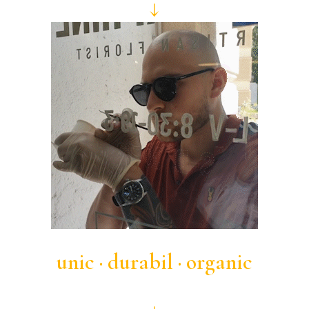
calității lucrului făcut de mână.
↓