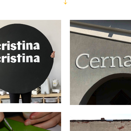
unic · durabil · organic
↓