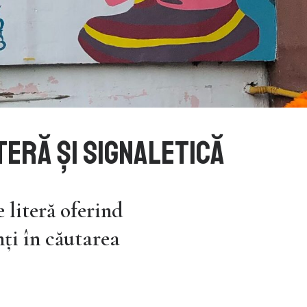
TERĂ ȘI SIGNALETICĂ
 literă oferind
nți în căutarea