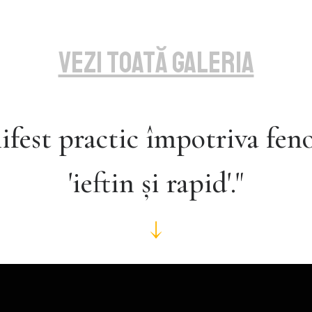
vezi toată galeria
fest practic împotriva fe
'ieftin și rapid'."
↓