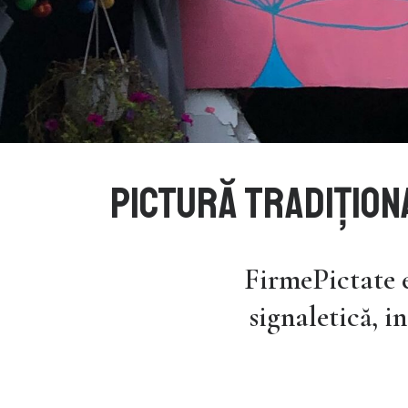
PicturĂ TRADIȚION
FirmePictate e
signaletică, i